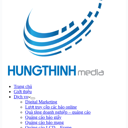
Trang chủ
Giới thiệu
Dịch vụ
Digital Marketing
Lượt truy cập các báo online
Quà tặng doanh nghiệp – quảng cáo
Quảng cáo báo giấy
Quảng cáo báo mạng
Quảng cáo LCD – Frame