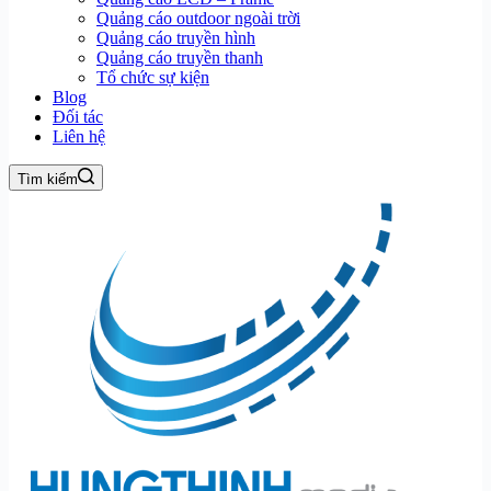
Quảng cáo outdoor ngoài trời
Quảng cáo truyền hình
Quảng cáo truyền thanh
Tổ chức sự kiện
Blog
Đối tác
Liên hệ
Tìm kiếm