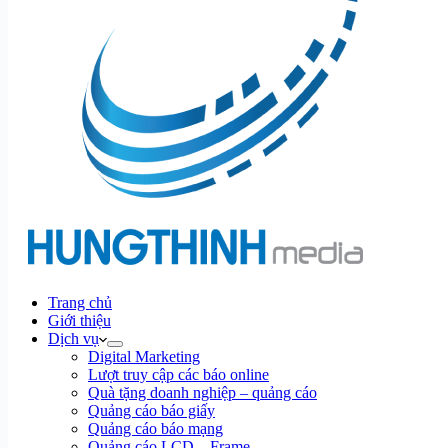
Trang chủ
Giới thiệu
Dịch vụ
Digital Marketing
Lượt truy cập các báo online
Quà tặng doanh nghiệp – quảng cáo
Quảng cáo báo giấy
Quảng cáo báo mạng
Quảng cáo LCD – Frame