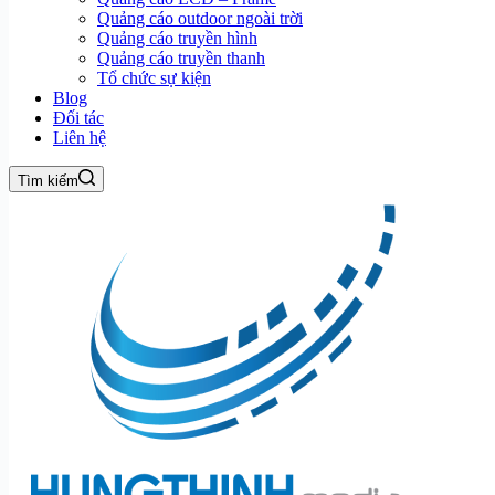
Quảng cáo outdoor ngoài trời
Quảng cáo truyền hình
Quảng cáo truyền thanh
Tổ chức sự kiện
Blog
Đối tác
Liên hệ
Tìm kiếm