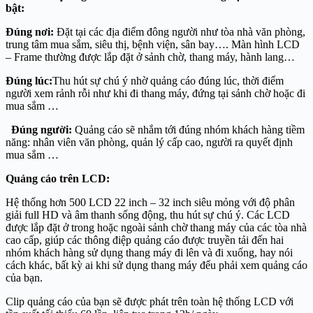
bật:
Đúng nơi:
Đặt tại các địa điểm đông người như tòa nhà văn phòng,
trung tâm mua sắm, siêu thị, bệnh viện, sân bay…. Màn hình LCD
– Frame thường được lắp đặt ở sảnh chờ, thang máy, hành lang…
Đúng lúc:
Thu hút sự chú ý nhờ quảng cáo đúng lúc, thời điểm
người xem rảnh rỗi như khi đi thang máy, đứng tại sảnh chờ hoặc đi
mua sắm …
Đúng người:
Quảng cáo sẽ nhắm tới đúng nhóm khách hàng tiềm
năng: nhân viên văn phòng, quản lý cấp cao, người ra quyết định
mua sắm …
Quảng cáo trên LCD:
Hệ thống hơn 500 LCD 22 inch – 32 inch siêu mỏng với độ phân
giải full HD và âm thanh sống động, thu hút sự chú ý. Các LCD
được lắp đặt ở trong hoặc ngoài sảnh chờ thang máy của các tòa nhà
cao cấp, giúp các thông điệp quảng cáo được truyền tải đến hai
nhóm khách hàng sử dụng thang máy đi lên và đi xuống, hay nói
cách khác, bất kỳ ai khi sử dụng thang máy đểu phải xem quảng cáo
của bạn.
Clip quảng cáo của bạn sẽ được phát trên toàn hệ thống LCD với