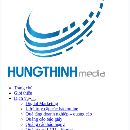
Trang chủ
Giới thiệu
Dịch vụ
Digital Marketing
Lượt truy cập các báo online
Quà tặng doanh nghiệp – quảng cáo
Quảng cáo báo giấy
Quảng cáo báo mạng
Quảng cáo LCD – Frame