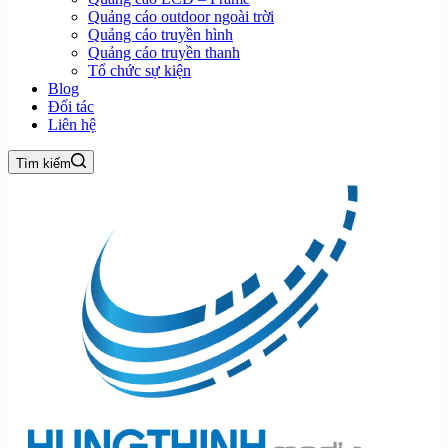
Quảng cáo outdoor ngoài trời
Quảng cáo truyền hình
Quảng cáo truyền thanh
Tổ chức sự kiện
Blog
Đối tác
Liên hệ
Tìm kiếm