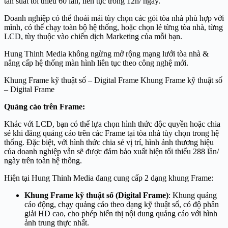
tần suất tối thiểu 60 lần, liên tục trong 12h/ ngày.
Doanh nghiệp có thể thoải mái tùy chọn các gói tòa nhà phù hợp với
mình, có thể chạy toàn bộ hệ thống, hoặc chọn lẻ từng tòa nhà, từng
LCD, tùy thuộc vào chiến dịch Marketing của mỗi bạn.
Hung Thinh Media không ngừng mở rộng mạng lưới tòa nhà &
nâng cấp hệ thống màn hình liên tục theo công nghệ mới.
Khung Frame kỹ thuật số – Digital Frame Khung Frame kỹ thuật số
– Digital Frame
Quảng cáo trên Frame:
Khác với LCD, bạn có thể lựa chọn hình thức độc quyền hoặc chia
sẻ khi đăng quảng cáo trên các Frame tại tòa nhà tùy chọn trong hệ
thống. Đặc biệt, với hình thức chia sẻ vị trí, hình ảnh thương hiệu
của doanh nghiệp vẫn sẽ được đảm bảo xuất hiện tối thiểu 288 lần/
ngày trên toàn hệ thống.
Hiện tại Hung Thinh Media đang cung cấp 2 dạng khung Frame:
Khung Frame kỹ thuật số (Digital Frame)
: Khung quảng
cáo động, chạy quảng cáo theo dạng kỹ thuật số, có độ phân
giải HD cao, cho phép hiển thị nội dung quảng cáo với hình
ảnh trung thực nhất.