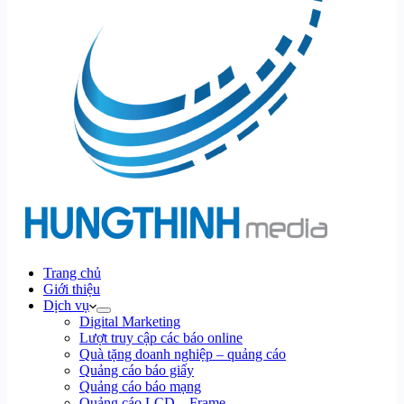
Trang chủ
Giới thiệu
Dịch vụ
Digital Marketing
Lượt truy cập các báo online
Quà tặng doanh nghiệp – quảng cáo
Quảng cáo báo giấy
Quảng cáo báo mạng
Quảng cáo LCD – Frame