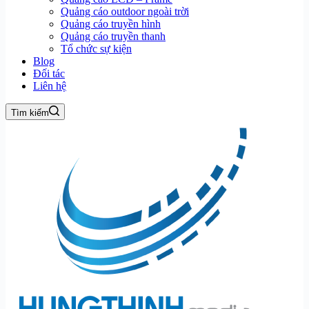
Quảng cáo outdoor ngoài trời
Quảng cáo truyền hình
Quảng cáo truyền thanh
Tổ chức sự kiện
Blog
Đối tác
Liên hệ
Tìm kiếm