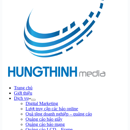
Trang chủ
Giới thiệu
Dịch vụ
Digital Marketing
Lượt truy cập các báo online
Quà tặng doanh nghiệp – quảng cáo
Quảng cáo báo giấy
Quảng cáo báo mạng
Quảng cáo LCD – Frame