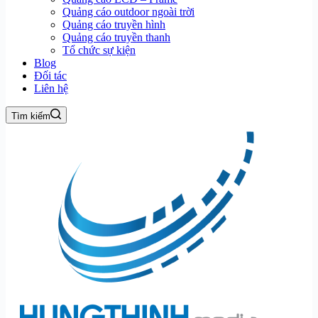
Quảng cáo outdoor ngoài trời
Quảng cáo truyền hình
Quảng cáo truyền thanh
Tổ chức sự kiện
Blog
Đối tác
Liên hệ
Tìm kiếm