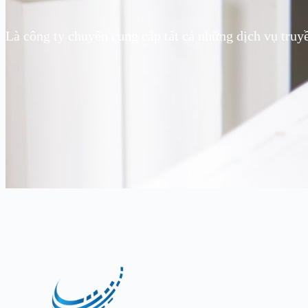
Là công ty chuyên cung cấp tất cả những dịch vụ truy