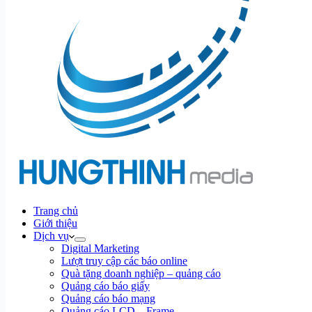
Trang chủ
Giới thiệu
Dịch vụ
Digital Marketing
Lượt truy cập các báo online
Quà tặng doanh nghiệp – quảng cáo
Quảng cáo báo giấy
Quảng cáo báo mạng
Quảng cáo LCD – Frame