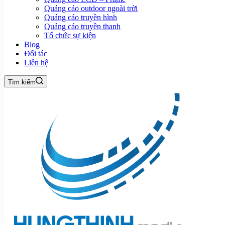
Quảng cáo outdoor ngoài trời
Quảng cáo truyền hình
Quảng cáo truyền thanh
Tổ chức sự kiện
Blog
Đối tác
Liên hệ
Tìm kiếm