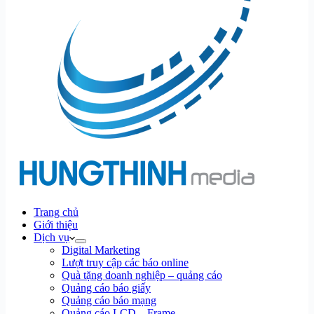
Trang chủ
Giới thiệu
Dịch vụ
Digital Marketing
Lượt truy cập các báo online
Quà tặng doanh nghiệp – quảng cáo
Quảng cáo báo giấy
Quảng cáo báo mạng
Quảng cáo LCD – Frame