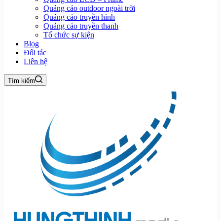
Quảng cáo outdoor ngoài trời
Quảng cáo truyền hình
Quảng cáo truyền thanh
Tổ chức sự kiện
Blog
Đối tác
Liên hệ
Tìm kiếm