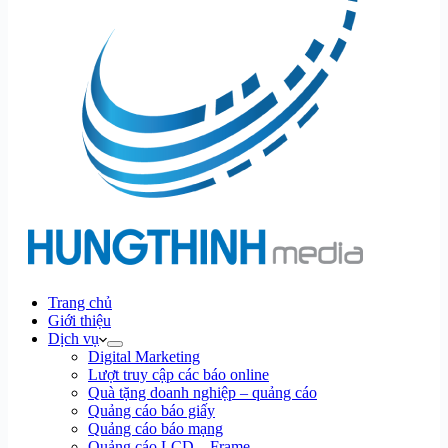
Trang chủ
Giới thiệu
Dịch vụ
Digital Marketing
Lượt truy cập các báo online
Quà tặng doanh nghiệp – quảng cáo
Quảng cáo báo giấy
Quảng cáo báo mạng
Quảng cáo LCD – Frame