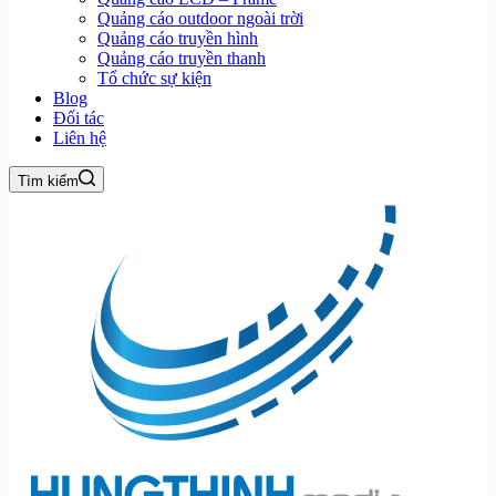
Quảng cáo outdoor ngoài trời
Quảng cáo truyền hình
Quảng cáo truyền thanh
Tổ chức sự kiện
Blog
Đối tác
Liên hệ
Tìm kiếm