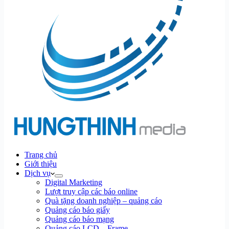
Trang chủ
Giới thiệu
Dịch vụ
Digital Marketing
Lượt truy cập các báo online
Quà tặng doanh nghiệp – quảng cáo
Quảng cáo báo giấy
Quảng cáo báo mạng
Quảng cáo LCD – Frame