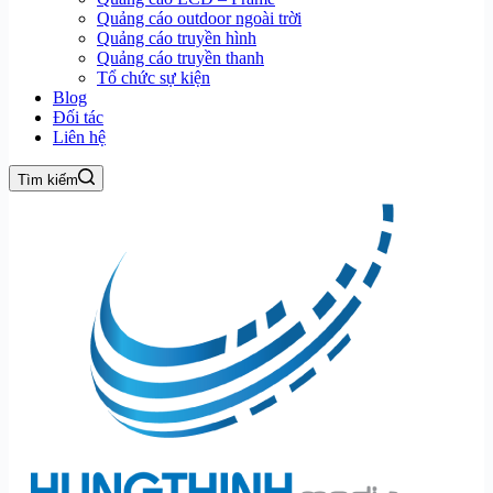
Quảng cáo outdoor ngoài trời
Quảng cáo truyền hình
Quảng cáo truyền thanh
Tổ chức sự kiện
Blog
Đối tác
Liên hệ
Tìm kiếm