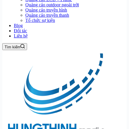
Quảng cáo outdoor ngoài trời
Quảng cáo truyền hình
Quảng cáo truyền thanh
Tổ chức sự kiện
Blog
Đối tác
Liên hệ
Tìm kiếm