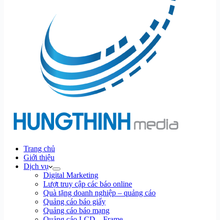
Trang chủ
Giới thiệu
Dịch vụ
Digital Marketing
Lượt truy cập các báo online
Quà tặng doanh nghiệp – quảng cáo
Quảng cáo báo giấy
Quảng cáo báo mạng
Quảng cáo LCD – Frame