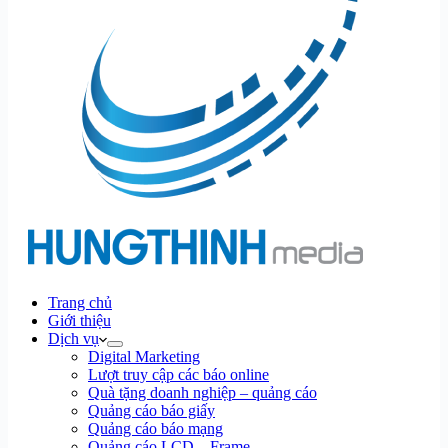
Trang chủ
Giới thiệu
Dịch vụ
Digital Marketing
Lượt truy cập các báo online
Quà tặng doanh nghiệp – quảng cáo
Quảng cáo báo giấy
Quảng cáo báo mạng
Quảng cáo LCD – Frame