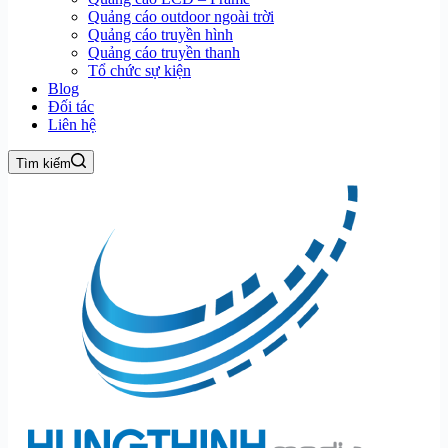
Quảng cáo outdoor ngoài trời
Quảng cáo truyền hình
Quảng cáo truyền thanh
Tổ chức sự kiện
Blog
Đối tác
Liên hệ
Tìm kiếm