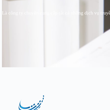
Là công ty chuyên cung cấp tất cả những dịch vụ truy