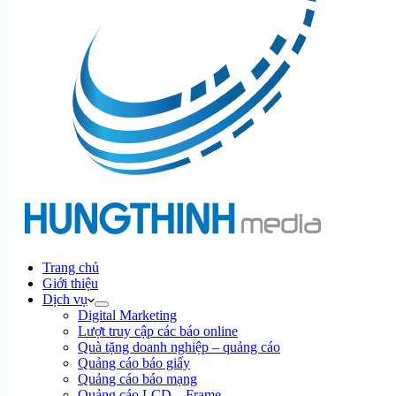
Trang chủ
Giới thiệu
Dịch vụ
Digital Marketing
Lượt truy cập các báo online
Quà tặng doanh nghiệp – quảng cáo
Quảng cáo báo giấy
Quảng cáo báo mạng
Quảng cáo LCD – Frame