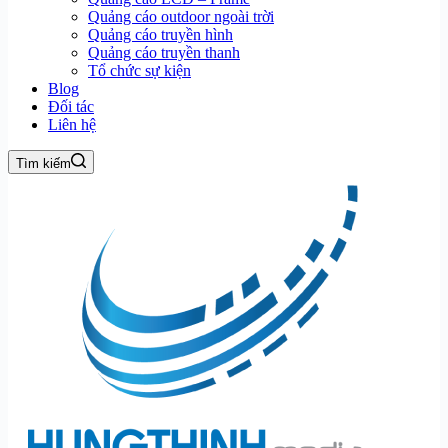
Quảng cáo outdoor ngoài trời
Quảng cáo truyền hình
Quảng cáo truyền thanh
Tổ chức sự kiện
Blog
Đối tác
Liên hệ
Tìm kiếm