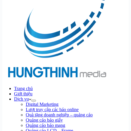
Trang chủ
Giới thiệu
Dịch vụ
Digital Marketing
Lượt truy cập các báo online
Quà tặng doanh nghiệp – quảng cáo
Quảng cáo báo giấy
Quảng cáo báo mạng
Quảng cáo LCD – Frame