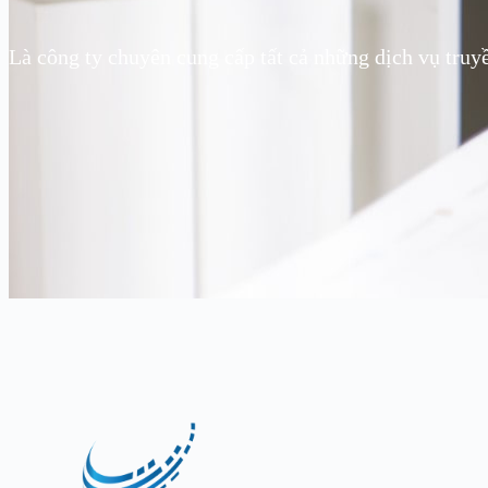
Là công ty chuyên cung cấp tất cả những dịch vụ truy