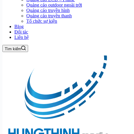
Quảng cáo outdoor ngoài trời
Quảng cáo truyền hình
Quảng cáo truyền thanh
Tổ chức sự kiện
Blog
Đối tác
Liên hệ
Tìm kiếm