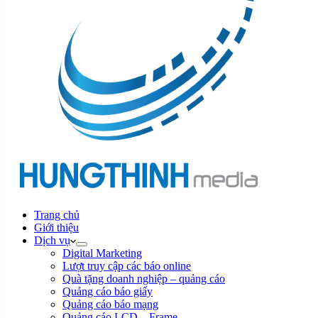
Trang chủ
Giới thiệu
Dịch vụ
Digital Marketing
Lượt truy cập các báo online
Quà tặng doanh nghiệp – quảng cáo
Quảng cáo báo giấy
Quảng cáo báo mạng
Quảng cáo LCD – Frame