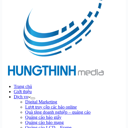
Trang chủ
Giới thiệu
Dịch vụ
Digital Marketing
Lượt truy cập các báo online
Quà tặng doanh nghiệp – quảng cáo
Quảng cáo báo giấy
Quảng cáo báo mạng
Quảng cáo LCD – Frame