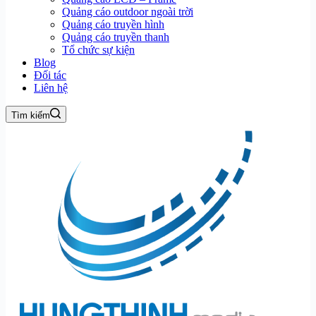
Quảng cáo outdoor ngoài trời
Quảng cáo truyền hình
Quảng cáo truyền thanh
Tổ chức sự kiện
Blog
Đối tác
Liên hệ
Tìm kiếm