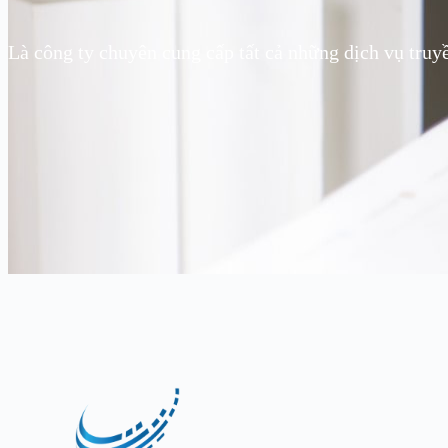
Là công ty chuyên cung cấp tất cả những dịch vụ truy