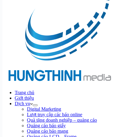
Trang chủ
Giới thiệu
Dịch vụ
Digital Marketing
Lượt truy cập các báo online
Quà tặng doanh nghiệp – quảng cáo
Quảng cáo báo giấy
Quảng cáo báo mạng
Quảng cáo LCD – Frame