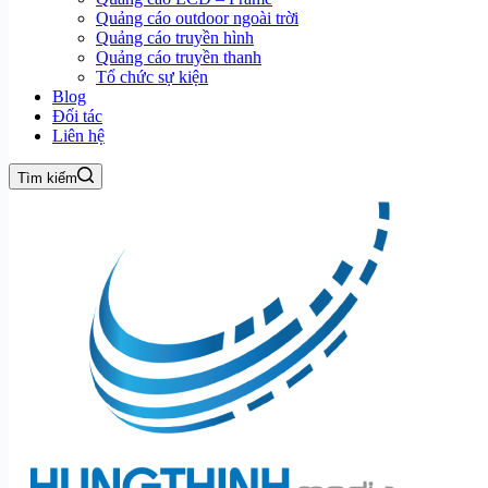
Quảng cáo outdoor ngoài trời
Quảng cáo truyền hình
Quảng cáo truyền thanh
Tổ chức sự kiện
Blog
Đối tác
Liên hệ
Tìm kiếm