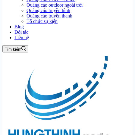
Quảng cáo outdoor ngoài trời
Quảng cáo truyền hình
Quảng cáo truyền thanh
Tổ chức sự kiện
Blog
Đối tác
Liên hệ
Tìm kiếm