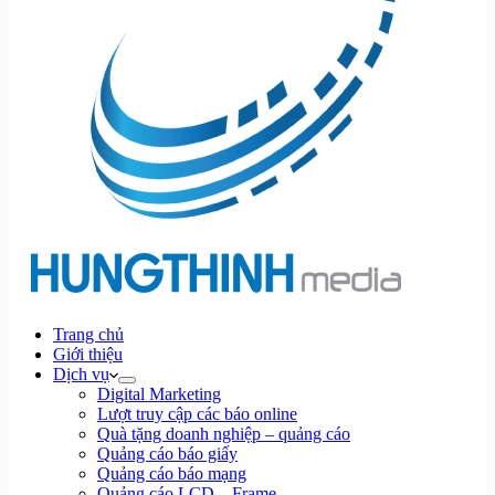
Trang chủ
Giới thiệu
Dịch vụ
Digital Marketing
Lượt truy cập các báo online
Quà tặng doanh nghiệp – quảng cáo
Quảng cáo báo giấy
Quảng cáo báo mạng
Quảng cáo LCD – Frame