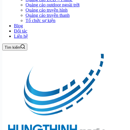
Quảng cáo outdoor ngoài trời
Quảng cáo truyền hình
Quảng cáo truyền thanh
Tổ chức sự kiện
Blog
Đối tác
Liên hệ
Tìm kiếm