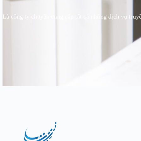
Là công ty chuyên cung cấp tất cả những dịch vụ truy