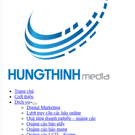
Trang chủ
Giới thiệu
Dịch vụ
Digital Marketing
Lượt truy cập các báo online
Quà tặng doanh nghiệp – quảng cáo
Quảng cáo báo giấy
Quảng cáo báo mạng
Quảng cáo LCD – Frame