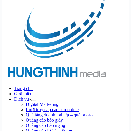
Trang chủ
Giới thiệu
Dịch vụ
Digital Marketing
Lượt truy cập các báo online
Quà tặng doanh nghiệp – quảng cáo
Quảng cáo báo giấy
Quảng cáo báo mạng
Quảng cáo LCD – Frame