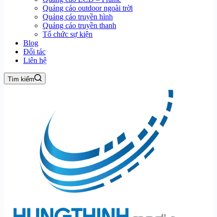
Quảng cáo outdoor ngoài trời
Quảng cáo truyền hình
Quảng cáo truyền thanh
Tổ chức sự kiện
Blog
Đối tác
Liên hệ
Tìm kiếm