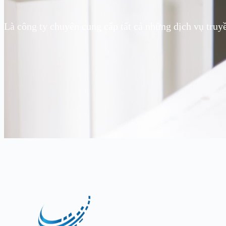
Là công ty chuyên cung cấp tất cả những dịch vụ truy