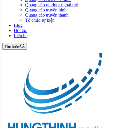
Quảng cáo outdoor ngoài trời
Quảng cáo truyền hình
Quảng cáo truyền thanh
Tổ chức sự kiện
Blog
Đối tác
Liên hệ
Tìm kiếm