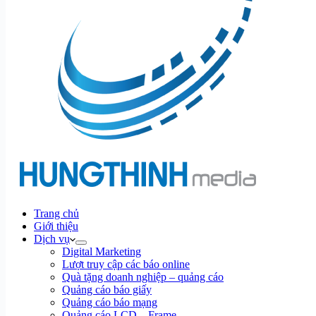
Trang chủ
Giới thiệu
Dịch vụ
Digital Marketing
Lượt truy cập các báo online
Quà tặng doanh nghiệp – quảng cáo
Quảng cáo báo giấy
Quảng cáo báo mạng
Quảng cáo LCD – Frame