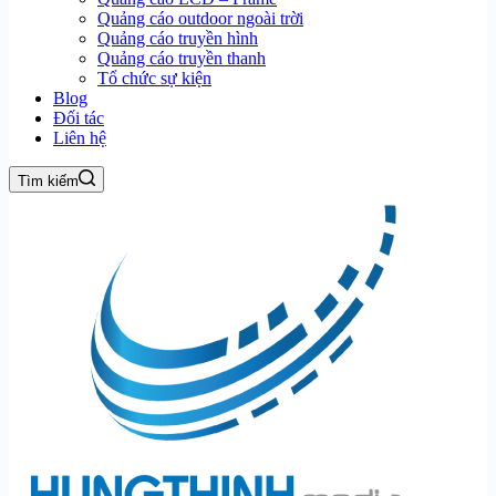
Quảng cáo outdoor ngoài trời
Quảng cáo truyền hình
Quảng cáo truyền thanh
Tổ chức sự kiện
Blog
Đối tác
Liên hệ
Tìm kiếm