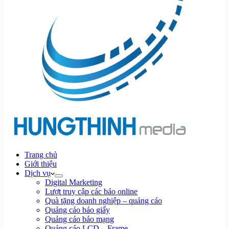
Trang chủ
Giới thiệu
Dịch vụ
Digital Marketing
Lượt truy cập các báo online
Quà tặng doanh nghiệp – quảng cáo
Quảng cáo báo giấy
Quảng cáo báo mạng
Quảng cáo LCD – Frame