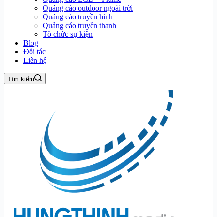
Quảng cáo outdoor ngoài trời
Quảng cáo truyền hình
Quảng cáo truyền thanh
Tổ chức sự kiện
Blog
Đối tác
Liên hệ
Tìm kiếm