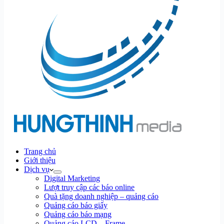
Trang chủ
Giới thiệu
Dịch vụ
Digital Marketing
Lượt truy cập các báo online
Quà tặng doanh nghiệp – quảng cáo
Quảng cáo báo giấy
Quảng cáo báo mạng
Quảng cáo LCD – Frame