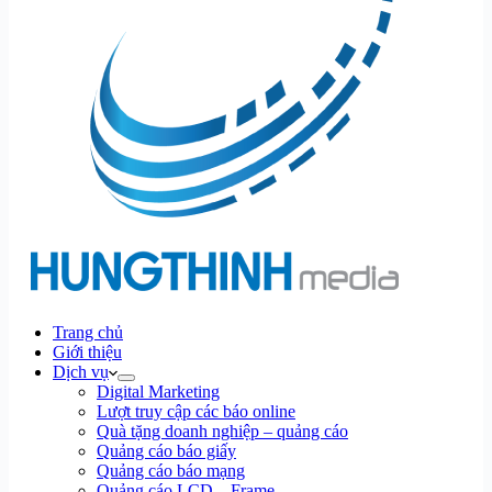
Trang chủ
Giới thiệu
Dịch vụ
Digital Marketing
Lượt truy cập các báo online
Quà tặng doanh nghiệp – quảng cáo
Quảng cáo báo giấy
Quảng cáo báo mạng
Quảng cáo LCD – Frame