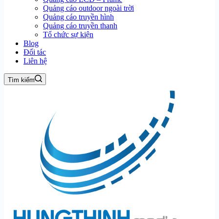
Quảng cáo outdoor ngoài trời
Quảng cáo truyền hình
Quảng cáo truyền thanh
Tổ chức sự kiện
Blog
Đối tác
Liên hệ
Tìm kiếm