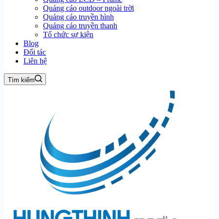
Quảng cáo outdoor ngoài trời
Quảng cáo truyền hình
Quảng cáo truyền thanh
Tổ chức sự kiện
Blog
Đối tác
Liên hệ
Tìm kiếm