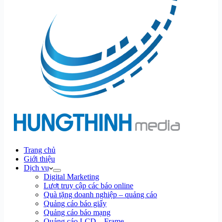
Trang chủ
Giới thiệu
Dịch vụ
Digital Marketing
Lượt truy cập các báo online
Quà tặng doanh nghiệp – quảng cáo
Quảng cáo báo giấy
Quảng cáo báo mạng
Quảng cáo LCD – Frame