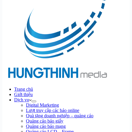
Trang chủ
Giới thiệu
Dịch vụ
Digital Marketing
Lượt truy cập các báo online
Quà tặng doanh nghiệp – quảng cáo
Quảng cáo báo giấy
Quảng cáo báo mạng
Quảng cáo LCD – Frame