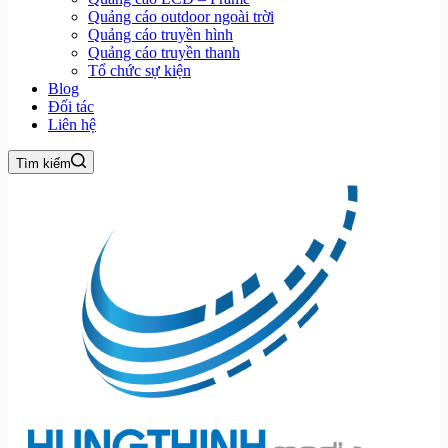
Quảng cáo outdoor ngoài trời
Quảng cáo truyền hình
Quảng cáo truyền thanh
Tổ chức sự kiện
Blog
Đối tác
Liên hệ
Tìm kiếm