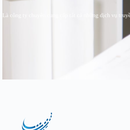
Là công ty chuyên cung cấp tất cả những dịch vụ truy