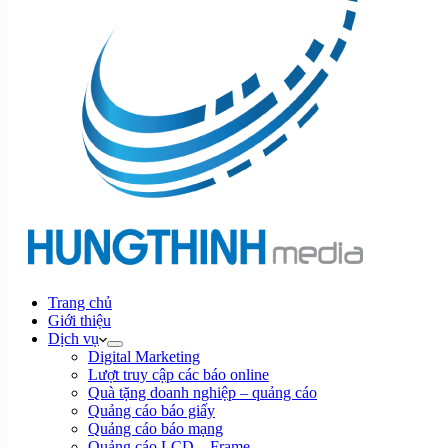
Trang chủ
Giới thiệu
Dịch vụ
Digital Marketing
Lượt truy cập các báo online
Quà tặng doanh nghiệp – quảng cáo
Quảng cáo báo giấy
Quảng cáo báo mạng
Quảng cáo LCD – Frame