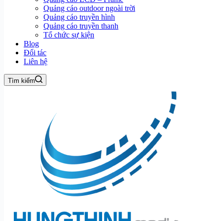
Quảng cáo outdoor ngoài trời
Quảng cáo truyền hình
Quảng cáo truyền thanh
Tổ chức sự kiện
Blog
Đối tác
Liên hệ
Tìm kiếm