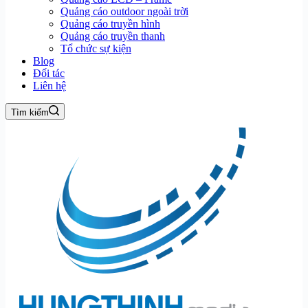
Quảng cáo outdoor ngoài trời
Quảng cáo truyền hình
Quảng cáo truyền thanh
Tổ chức sự kiện
Blog
Đối tác
Liên hệ
Tìm kiếm