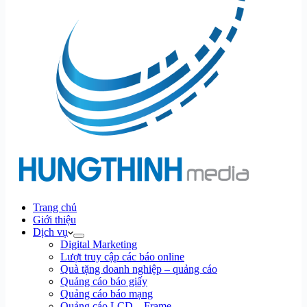
Trang chủ
Giới thiệu
Dịch vụ
Digital Marketing
Lượt truy cập các báo online
Quà tặng doanh nghiệp – quảng cáo
Quảng cáo báo giấy
Quảng cáo báo mạng
Quảng cáo LCD – Frame