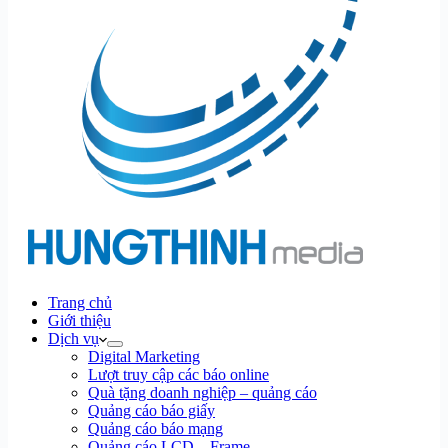
Trang chủ
Giới thiệu
Dịch vụ
Digital Marketing
Lượt truy cập các báo online
Quà tặng doanh nghiệp – quảng cáo
Quảng cáo báo giấy
Quảng cáo báo mạng
Quảng cáo LCD – Frame