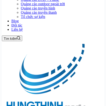
Quảng cáo outdoor ngoài trời
Quảng cáo truyền hình
Quảng cáo truyền thanh
Tổ chức sự kiện
Blog
Đối tác
Liên hệ
Tìm kiếm