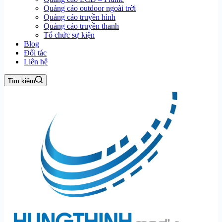
Quảng cáo outdoor ngoài trời
Quảng cáo truyền hình
Quảng cáo truyền thanh
Tổ chức sự kiện
Blog
Đối tác
Liên hệ
Tìm kiếm