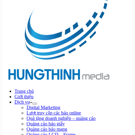
Trang chủ
Giới thiệu
Dịch vụ
Digital Marketing
Lượt truy cập các báo online
Quà tặng doanh nghiệp – quảng cáo
Quảng cáo báo giấy
Quảng cáo báo mạng
Quảng cáo LCD – Frame