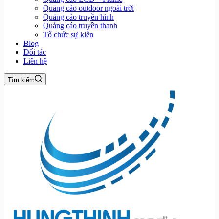
Quảng cáo outdoor ngoài trời
Quảng cáo truyền hình
Quảng cáo truyền thanh
Tổ chức sự kiện
Blog
Đối tác
Liên hệ
Tìm kiếm