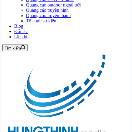
Quảng cáo outdoor ngoài trời
Quảng cáo truyền hình
Quảng cáo truyền thanh
Tổ chức sự kiện
Blog
Đối tác
Liên hệ
Tìm kiếm