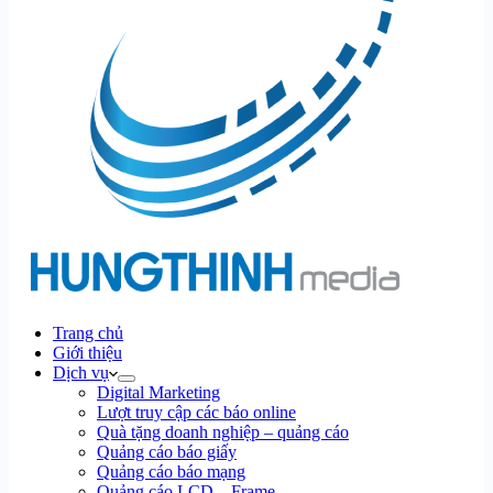
Trang chủ
Giới thiệu
Dịch vụ
Digital Marketing
Lượt truy cập các báo online
Quà tặng doanh nghiệp – quảng cáo
Quảng cáo báo giấy
Quảng cáo báo mạng
Quảng cáo LCD – Frame