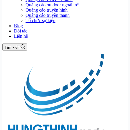
Quảng cáo outdoor ngoài trời
Quảng cáo truyền hình
Quảng cáo truyền thanh
Tổ chức sự kiện
Blog
Đối tác
Liên hệ
Tìm kiếm