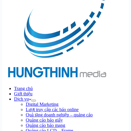
Trang chủ
Giới thiệu
Dịch vụ
Digital Marketing
Lượt truy cập các báo online
Quà tặng doanh nghiệp – quảng cáo
Quảng cáo báo giấy
Quảng cáo báo mạng
Quảng cáo LCD – Frame