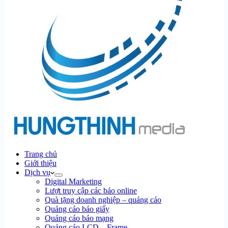
Trang chủ
Giới thiệu
Dịch vụ
Digital Marketing
Lượt truy cập các báo online
Quà tặng doanh nghiệp – quảng cáo
Quảng cáo báo giấy
Quảng cáo báo mạng
Quảng cáo LCD – Frame