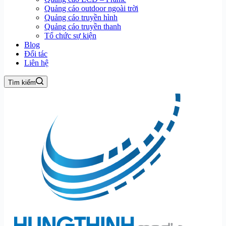
Quảng cáo outdoor ngoài trời
Quảng cáo truyền hình
Quảng cáo truyền thanh
Tổ chức sự kiện
Blog
Đối tác
Liên hệ
Tìm kiếm