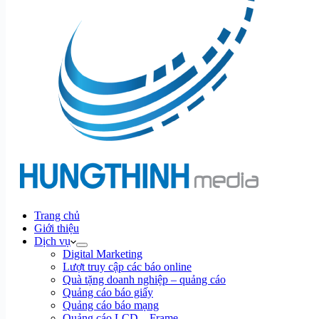
Trang chủ
Giới thiệu
Dịch vụ
Digital Marketing
Lượt truy cập các báo online
Quà tặng doanh nghiệp – quảng cáo
Quảng cáo báo giấy
Quảng cáo báo mạng
Quảng cáo LCD – Frame