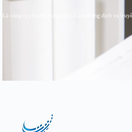
Là công ty chuyên cung cấp tất cả những dịch vụ truy