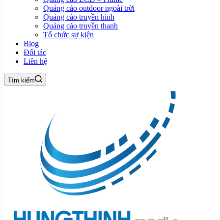
Quảng cáo outdoor ngoài trời
Quảng cáo truyền hình
Quảng cáo truyền thanh
Tổ chức sự kiện
Blog
Đối tác
Liên hệ
Tìm kiếm