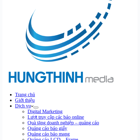
Trang chủ
Giới thiệu
Dịch vụ
Digital Marketing
Lượt truy cập các báo online
Quà tặng doanh nghiệp – quảng cáo
Quảng cáo báo giấy
Quảng cáo báo mạng
Quảng cáo LCD – Frame