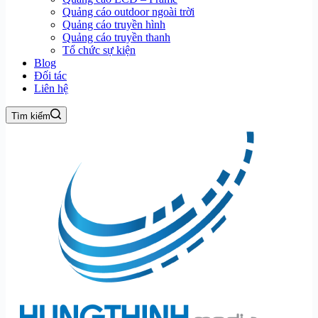
Quảng cáo outdoor ngoài trời
Quảng cáo truyền hình
Quảng cáo truyền thanh
Tổ chức sự kiện
Blog
Đối tác
Liên hệ
Tìm kiếm