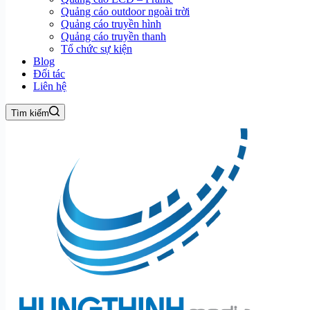
Quảng cáo outdoor ngoài trời
Quảng cáo truyền hình
Quảng cáo truyền thanh
Tổ chức sự kiện
Blog
Đối tác
Liên hệ
Tìm kiếm