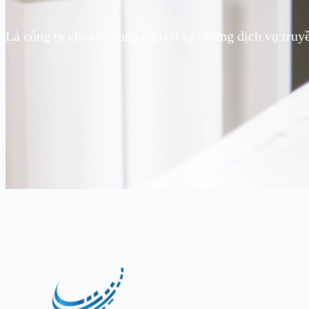
Là công ty chuyên cung cấp tất cả những dịch vụ truy