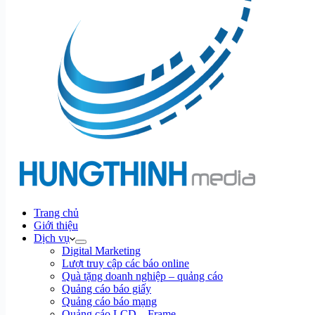
Trang chủ
Giới thiệu
Dịch vụ
Digital Marketing
Lượt truy cập các báo online
Quà tặng doanh nghiệp – quảng cáo
Quảng cáo báo giấy
Quảng cáo báo mạng
Quảng cáo LCD – Frame