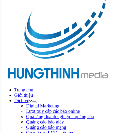
Trang chủ
Giới thiệu
Dịch vụ
Digital Marketing
Lượt truy cập các báo online
Quà tặng doanh nghiệp – quảng cáo
Quảng cáo báo giấy
Quảng cáo báo mạng
Quảng cáo LCD – Frame