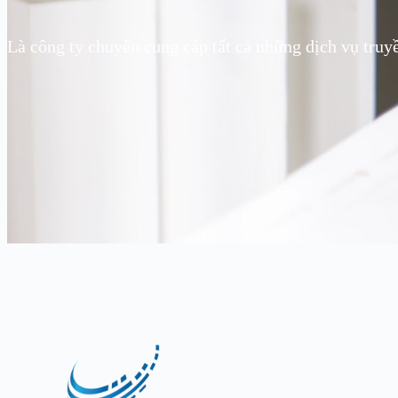
Là công ty chuyên cung cấp tất cả những dịch vụ truy