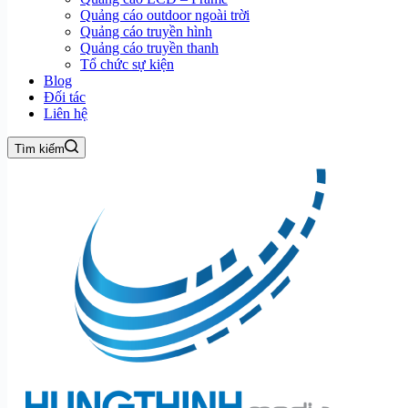
Quảng cáo outdoor ngoài trời
Quảng cáo truyền hình
Quảng cáo truyền thanh
Tổ chức sự kiện
Blog
Đối tác
Liên hệ
Tìm kiếm