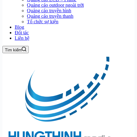
Quảng cáo outdoor ngoài trời
Quảng cáo truyền hình
Quảng cáo truyền thanh
Tổ chức sự kiện
Blog
Đối tác
Liên hệ
Tìm kiếm