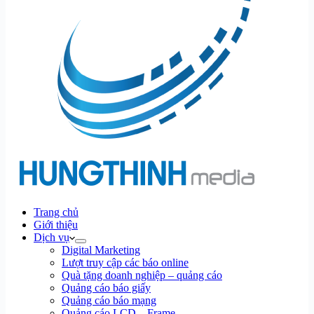
Trang chủ
Giới thiệu
Dịch vụ
Digital Marketing
Lượt truy cập các báo online
Quà tặng doanh nghiệp – quảng cáo
Quảng cáo báo giấy
Quảng cáo báo mạng
Quảng cáo LCD – Frame