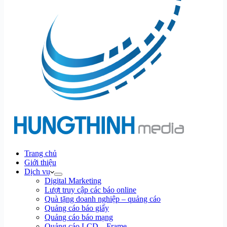
Trang chủ
Giới thiệu
Dịch vụ
Digital Marketing
Lượt truy cập các báo online
Quà tặng doanh nghiệp – quảng cáo
Quảng cáo báo giấy
Quảng cáo báo mạng
Quảng cáo LCD – Frame