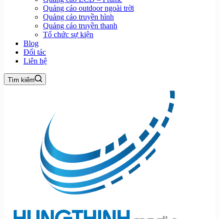
Quảng cáo outdoor ngoài trời
Quảng cáo truyền hình
Quảng cáo truyền thanh
Tổ chức sự kiện
Blog
Đối tác
Liên hệ
Tìm kiếm