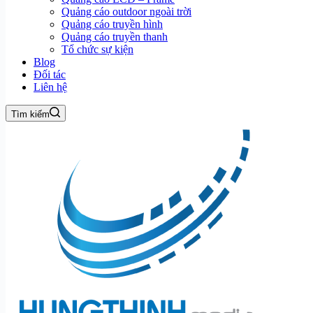
Quảng cáo outdoor ngoài trời
Quảng cáo truyền hình
Quảng cáo truyền thanh
Tổ chức sự kiện
Blog
Đối tác
Liên hệ
Tìm kiếm