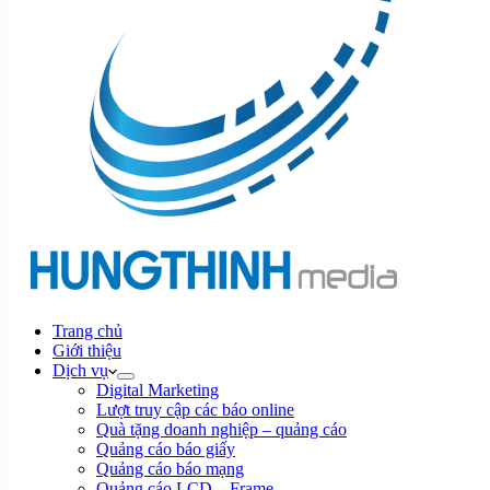
Trang chủ
Giới thiệu
Dịch vụ
Digital Marketing
Lượt truy cập các báo online
Quà tặng doanh nghiệp – quảng cáo
Quảng cáo báo giấy
Quảng cáo báo mạng
Quảng cáo LCD – Frame