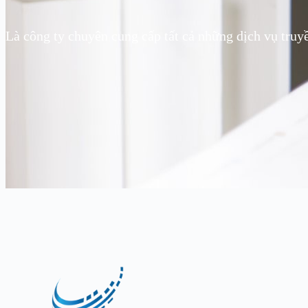
Là công ty chuyên cung cấp tất cả những dịch vụ truy