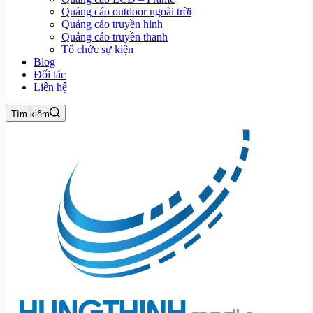
Quảng cáo outdoor ngoài trời
Quảng cáo truyền hình
Quảng cáo truyền thanh
Tổ chức sự kiện
Blog
Đối tác
Liên hệ
Tìm kiếm