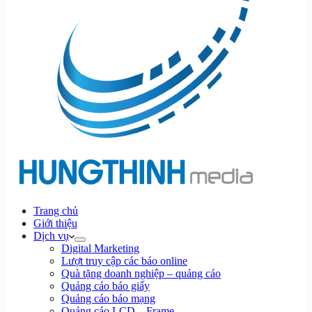
Trang chủ
Giới thiệu
Dịch vụ
Digital Marketing
Lượt truy cập các báo online
Quà tặng doanh nghiệp – quảng cáo
Quảng cáo báo giấy
Quảng cáo báo mạng
Quảng cáo LCD – Frame