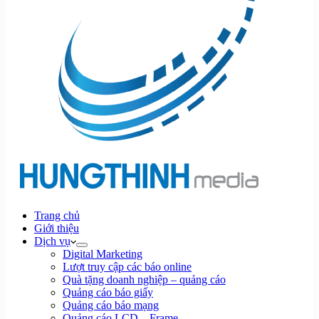
Trang chủ
Giới thiệu
Dịch vụ
Digital Marketing
Lượt truy cập các báo online
Quà tặng doanh nghiệp – quảng cáo
Quảng cáo báo giấy
Quảng cáo báo mạng
Quảng cáo LCD – Frame