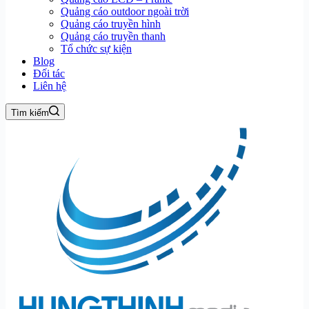
Quảng cáo outdoor ngoài trời
Quảng cáo truyền hình
Quảng cáo truyền thanh
Tổ chức sự kiện
Blog
Đối tác
Liên hệ
Tìm kiếm