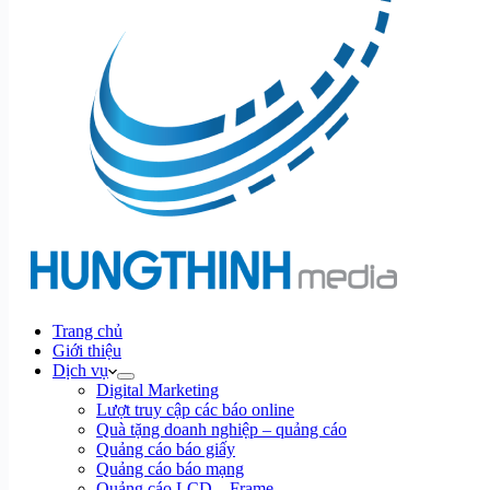
Trang chủ
Giới thiệu
Dịch vụ
Digital Marketing
Lượt truy cập các báo online
Quà tặng doanh nghiệp – quảng cáo
Quảng cáo báo giấy
Quảng cáo báo mạng
Quảng cáo LCD – Frame