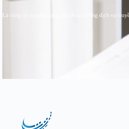
Là công ty chuyên cung cấp tất cả những dịch vụ truy