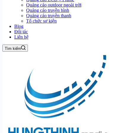
Quảng cáo outdoor ngoài trời
Quảng cáo truyền hình
Quảng cáo truyền thanh
Tổ chức sự kiện
Blog
Đối tác
Liên hệ
Tìm kiếm