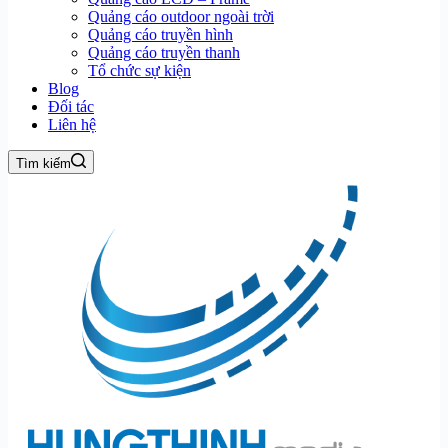
Quảng cáo outdoor ngoài trời
Quảng cáo truyền hình
Quảng cáo truyền thanh
Tổ chức sự kiện
Blog
Đối tác
Liên hệ
Tìm kiếm