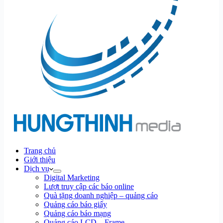
Trang chủ
Giới thiệu
Dịch vụ
Digital Marketing
Lượt truy cập các báo online
Quà tặng doanh nghiệp – quảng cáo
Quảng cáo báo giấy
Quảng cáo báo mạng
Quảng cáo LCD – Frame