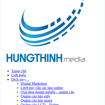
Trang chủ
Giới thiệu
Dịch vụ
Digital Marketing
Lượt truy cập các báo online
Quà tặng doanh nghiệp – quảng cáo
Quảng cáo báo giấy
Quảng cáo báo mạng
Quảng cáo LCD – Frame