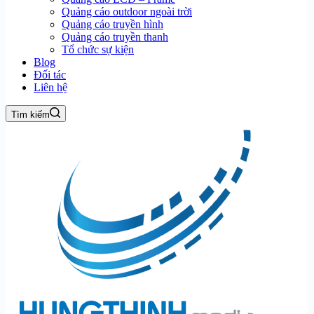
Quảng cáo outdoor ngoài trời
Quảng cáo truyền hình
Quảng cáo truyền thanh
Tổ chức sự kiện
Blog
Đối tác
Liên hệ
Tìm kiếm