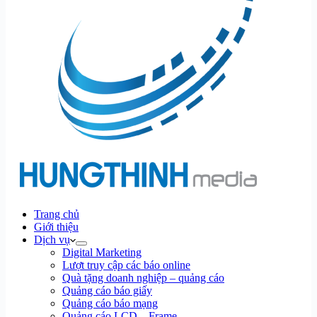
Trang chủ
Giới thiệu
Dịch vụ
Digital Marketing
Lượt truy cập các báo online
Quà tặng doanh nghiệp – quảng cáo
Quảng cáo báo giấy
Quảng cáo báo mạng
Quảng cáo LCD – Frame