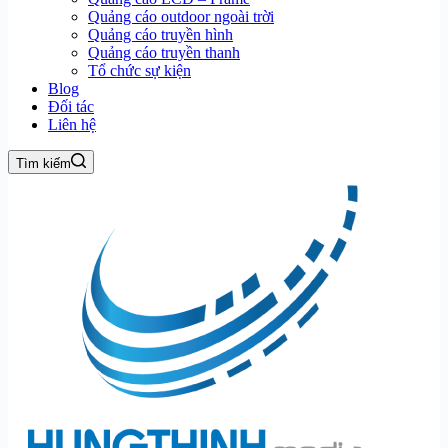
Quảng cáo outdoor ngoài trời
Quảng cáo truyền hình
Quảng cáo truyền thanh
Tổ chức sự kiện
Blog
Đối tác
Liên hệ
Tìm kiếm